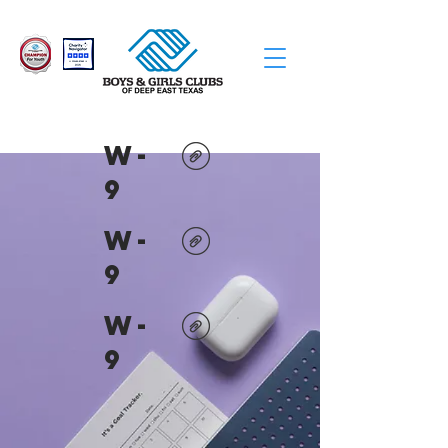
W-
9
W-
9
W-
9